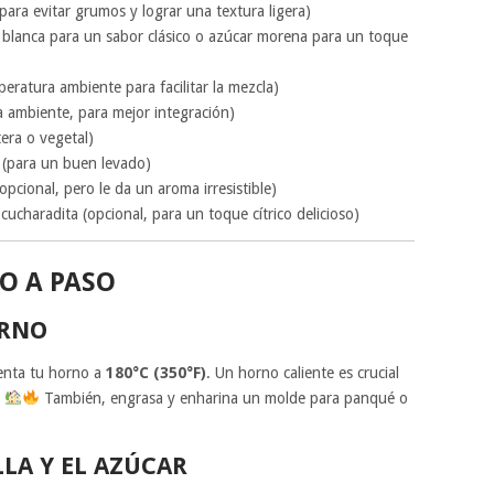
ara evitar grumos y lograr una textura ligera)
blanca para un sabor clásico o azúcar morena para un toque
eratura ambiente para facilitar la mezcla)
 ambiente, para mejor integración)
era o vegetal)
 (para un buen levado)
pcional, pero le da un aroma irresistible)
cucharadita (opcional, para un toque cítrico delicioso)
O A PASO
ORNO
ienta tu horno a
180°C (350°F)
. Un horno caliente es crucial
.
También, engrasa y enharina un molde para panqué o
LA Y EL AZÚCAR