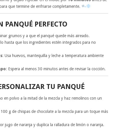
a para que termine de enfriarse completamente.
N PANQUÉ PERFECTO
iminar grumos y a que el panqué quede más aireado.
olo hasta que los ingredientes estén integrados para no
es
: Usa huevos, mantequilla y leche a temperatura ambiente
mpo
: Espera al menos 30 minutos antes de revisar la cocción.
ERSONALIZAR TU PANQUÉ
ao en polvo a la mitad de la mezcla y haz remolinos con un
 100 g de chispas de chocolate a la mezcla para un toque más
por jugo de naranja y duplica la ralladura de limón o naranja.