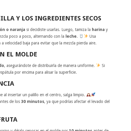
ILLA Y LOS INGREDIENTES SECOS
món o naranja
si decidiste usarlas. Luego, tamiza la
harina
y
ezcla poco a poco, alternando con la
leche
.
Usa
 velocidad baja para evitar que la mezcla pierda aire.
EN EL MOLDE
do
, asegurándote de distribuirla de manera uniforme.
Si
pátula por encima para alisar la superficie.
NCIA
e al insertar un palillo en el centro, salga limpio.
antes de los
30 minutos
, ya que podrías afectar el levado del
FRUTA
 horno y déjalo reposar en el molde por
10 minutos
antes de