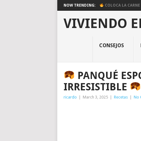
NOW TRENDING:
COLOCA LA CARNE E
VIVIENDO E
CONSEJOS
PANQUÉ ESPO
IRRESISTIBLE
ricardo
|
March 3, 2025
|
Recetas
|
No 