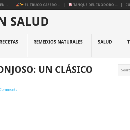
N ...
EL TRUCO CASERO ...
TANQUE DEL INODORO ...
CU
N SALUD
RECETAS
REMEDIOS NATURALES
SALUD
NJOSO: UN CLÁSICO
Comments