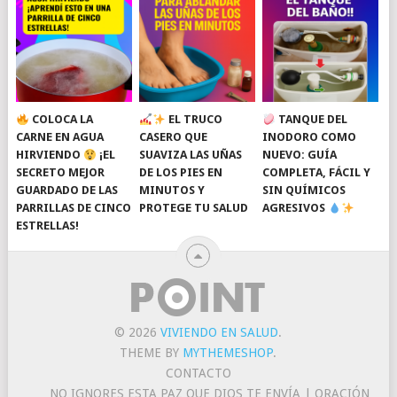
COLOCA LA
EL TRUCO
TANQUE DEL
CARNE EN AGUA
CASERO QUE
INODORO COMO
HIRVIENDO
¡EL
SUAVIZA LAS UÑAS
NUEVO: GUÍA
SECRETO MEJOR
DE LOS PIES EN
COMPLETA, FÁCIL Y
GUARDADO DE LAS
MINUTOS Y
SIN QUÍMICOS
PARRILLAS DE CINCO
PROTEGE TU SALUD
AGRESIVOS
ESTRELLAS!
© 2026
VIVIENDO EN SALUD
.
THEME BY
MYTHEMESHOP
.
CONTACTO
NO IGNORES ESTA PAZ QUE DIOS TE ENVÍA | ORACIÓN