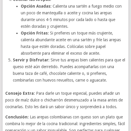
Opción Asadas:
Calienta una sartén a fuego medio con
un poco de mantequilla o aceite y cocina las arepas
durante unos 4-5 minutos por cada lado o hasta que
estén doradas y crujientes.
Opción Fritas:
Si prefieres un toque más crujiente,
calienta abundante aceite en una sartén y fríe las arepas
hasta que estén doradas. Colócalas sobre papel
absorbente para eliminar el exceso de aceite.
Servir y Disfrutar:
Sirve tus arepas bien calientes para que el
queso esté aún derretido. Puedes acompañarlas con una
buena taza de café, chocolate caliente o, si prefieres,
combinarlas con huevos revueltos, carne o aguacate.
Consejo Extra:
Para darle un toque especial, puedes añadir un
poco de maíz dulce o chicharrón desmenuzado a la masa antes de
cocinarlas. Esto les dará un sabor único y sorprenderá a todos.
Conclusión:
Las arepas colombianas con queso son un plato que
combina lo mejor de la cocina tradicional: ingredientes simples, fácil
preparación y un sabor inigualable. Son perfectas para cualquier