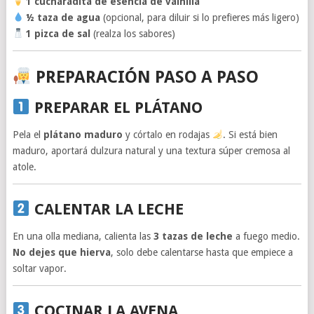
1 cucharadita de esencia de vainilla
½ taza de agua
(opcional, para diluir si lo prefieres más ligero)
1 pizca de sal
(realza los sabores)
PREPARACIÓN PASO A PASO
PREPARAR EL PLÁTANO
Pela el
plátano maduro
y córtalo en rodajas
. Si está bien
maduro, aportará dulzura natural y una textura súper cremosa al
atole.
CALENTAR LA LECHE
En una olla mediana, calienta las
3 tazas de leche
a fuego medio.
No dejes que hierva
, solo debe calentarse hasta que empiece a
soltar vapor.
COCINAR LA AVENA