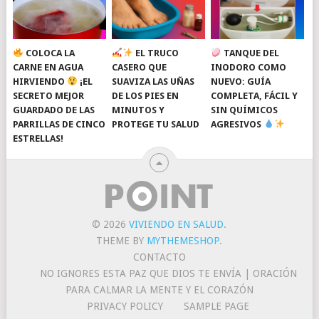
COLOCA LA
EL TRUCO
TANQUE DEL
CARNE EN AGUA
CASERO QUE
INODORO COMO
HIRVIENDO
¡EL
SUAVIZA LAS UÑAS
NUEVO: GUÍA
SECRETO MEJOR
DE LOS PIES EN
COMPLETA, FÁCIL Y
GUARDADO DE LAS
MINUTOS Y
SIN QUÍMICOS
PARRILLAS DE CINCO
PROTEGE TU SALUD
AGRESIVOS
ESTRELLAS!
© 2026
VIVIENDO EN SALUD
.
THEME BY
MYTHEMESHOP
.
CONTACTO
NO IGNORES ESTA PAZ QUE DIOS TE ENVÍA | ORACIÓN
PARA CALMAR LA MENTE Y EL CORAZÓN
PRIVACY POLICY
SAMPLE PAGE