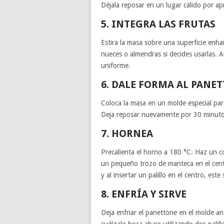
Déjala reposar en un lugar cálido por 
5. INTEGRA LAS FRUTAS
Estira la masa sobre una superficie enhari
nueces o almendras si decides usarlas. 
uniforme.
6. DALE FORMA AL PANE
Coloca la masa en un molde especial pa
Deja reposar nuevamente por 30 minutos
7. HORNEA
Precalienta el horno a 180 °C. Haz un co
un pequeño trozo de manteca en el cen
y al insertar un palillo en el centro, este 
8. ENFRÍA Y SIRVE
Deja enfriar el panettone en el molde an
cuélgalo boca abajo utilizando dos palil