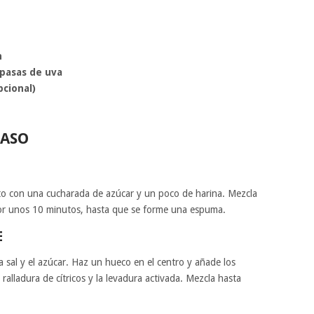
n
 pasas de uva
cional)
PASO
unto con una cucharada de azúcar y un poco de harina. Mezcla
 por unos 10 minutos, hasta que se forme una espuma.
E
a sal y el azúcar. Haz un hueco en el centro y añade los
a ralladura de cítricos y la levadura activada. Mezcla hasta