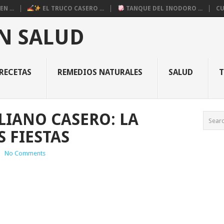
N ...
EL TRUCO CASERO ...
TANQUE DEL INODORO ...
CU
N SALUD
RECETAS
REMEDIOS NATURALES
SALUD
LIANO CASERO: LA
S FIESTAS
|
No Comments