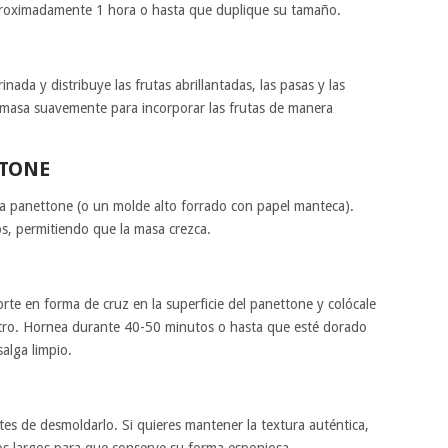
aproximadamente 1 hora o hasta que duplique su tamaño.
nada y distribuye las frutas abrillantadas, las pasas y las
Amasa suavemente para incorporar las frutas de manera
TTONE
ra panettone (o un molde alto forrado con papel manteca).
, permitiendo que la masa crezca.
rte en forma de cruz en la superficie del panettone y colócale
tro. Hornea durante 40-50 minutos o hasta que esté dorado
salga limpio.
tes de desmoldarlo. Si quieres mantener la textura auténtica,
los largos para que conserve su forma esponjosa.