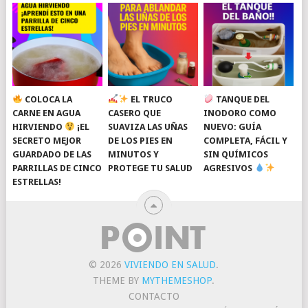
COLOCA LA
EL TRUCO
TANQUE DEL
CARNE EN AGUA
CASERO QUE
INODORO COMO
HIRVIENDO
¡EL
SUAVIZA LAS UÑAS
NUEVO: GUÍA
SECRETO MEJOR
DE LOS PIES EN
COMPLETA, FÁCIL Y
GUARDADO DE LAS
MINUTOS Y
SIN QUÍMICOS
PARRILLAS DE CINCO
PROTEGE TU SALUD
AGRESIVOS
ESTRELLAS!
© 2026
VIVIENDO EN SALUD
.
THEME BY
MYTHEMESHOP
.
CONTACTO