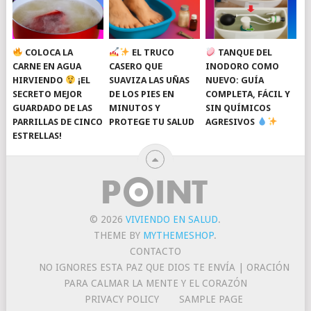
COLOCA LA
EL TRUCO
TANQUE DEL
CARNE EN AGUA
CASERO QUE
INODORO COMO
HIRVIENDO
¡EL
SUAVIZA LAS UÑAS
NUEVO: GUÍA
SECRETO MEJOR
DE LOS PIES EN
COMPLETA, FÁCIL Y
GUARDADO DE LAS
MINUTOS Y
SIN QUÍMICOS
PARRILLAS DE CINCO
PROTEGE TU SALUD
AGRESIVOS
ESTRELLAS!
© 2026
VIVIENDO EN SALUD
.
THEME BY
MYTHEMESHOP
.
CONTACTO
NO IGNORES ESTA PAZ QUE DIOS TE ENVÍA | ORACIÓN
PARA CALMAR LA MENTE Y EL CORAZÓN
PRIVACY POLICY
SAMPLE PAGE