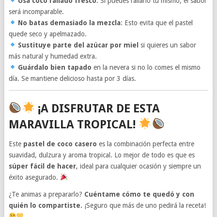
Usa coco rallado fresco
: Si puedes rallarlo tú mismo, el sabor
será incomparable.
No batas demasiado la mezcla
: Esto evita que el pastel
quede seco y apelmazado.
Sustituye parte del azúcar por miel
si quieres un sabor
más natural y humedad extra.
Guárdalo bien tapado
en la nevera si no lo comes el mismo
día. Se mantiene delicioso hasta por 3 días.
¡A DISFRUTAR DE ESTA
MARAVILLA TROPICAL!
Este
pastel de coco casero
es la combinación perfecta entre
suavidad, dulzura y aroma tropical. Lo mejor de todo es que es
súper fácil de hacer
, ideal para cualquier ocasión y siempre un
éxito asegurado.
¿Te animas a prepararlo?
Cuéntame cómo te quedó y con
quién lo compartiste.
¡Seguro que más de uno pedirá la receta!