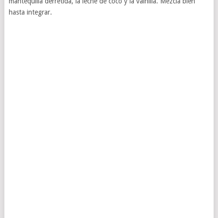
mantequilla derretida, la leche de coco y la vainilla. Mezcla bien
hasta integrar.