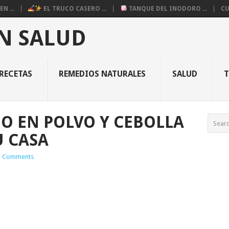
N ...
EL TRUCO CASERO ...
TANQUE DEL INODORO ...
CU
N SALUD
RECETAS
REMEDIOS NATURALES
SALUD
O EN POLVO Y CEBOLLA
U CASA
 Comments