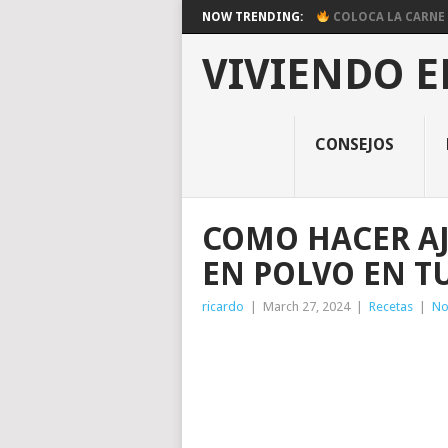
NOW TRENDING:
COLOCA LA CARNE E
VIVIENDO E
CONSEJOS
COMO HACER AJ
EN POLVO EN T
ricardo
|
March 27, 2024
|
Recetas
|
No