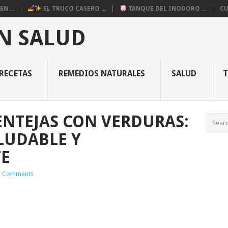
N ...
EL TRUCO CASERO ...
TANQUE DEL INODORO ...
CU
N SALUD
RECETAS
REMEDIOS NATURALES
SALUD
NTEJAS CON VERDURAS:
LUDABLE Y
E
 Comments