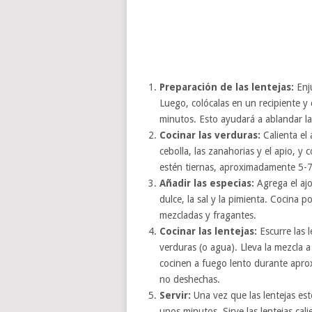
Preparación de las lentejas:
Enju
Luego, colócalas en un recipiente y
minutos. Esto ayudará a ablandar las
Cocinar las verduras:
Calienta el 
cebolla, las zanahorias y el apio, y
estén tiernas, aproximadamente 5-7
Añadir las especias:
Agrega el ajo
dulce, la sal y la pimienta. Cocina 
mezcladas y fragantes.
Cocinar las lentejas:
Escurre las l
verduras (o agua). Lleva la mezcla a 
cocinen a fuego lento durante apro
no deshechas.
Servir:
Una vez que las lentejas esté
unos minutos. Sirve las lentejas cali