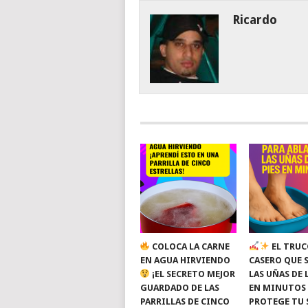
Ricardo
COLOCA LA CARNE
EL TRUC
EN AGUA HIRVIENDO
CASERO QUE 
¡EL SECRETO MEJOR
LAS UÑAS DE 
GUARDADO DE LAS
EN MINUTOS
PARRILLAS DE CINCO
PROTEGE TU 