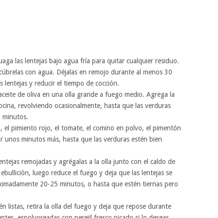
aga las lentejas bajo agua fría para quitar cualquier residuo.
 cúbrelas con agua. Déjalas en remojo durante al menos 30
 lentejas y reducir el tiempo de cocción.
aceite de oliva en una olla grande a fuego medio. Agrega la
 cocina, revolviendo ocasionalmente, hasta que las verduras
 minutos.
, el pimiento rojo, el tomate, el comino en polvo, el pimentón
por unos minutos más, hasta que las verduras estén bien
entejas remojadas y agrégalas a la olla junto con el caldo de
ebullición, luego reduce el fuego y deja que las lentejas se
ximadamente 20-25 minutos, o hasta que estén tiernas pero
n listas, retira la olla del fuego y deja que repose durante
entes, espolvoreadas con perejil fresco picado si lo deseas.