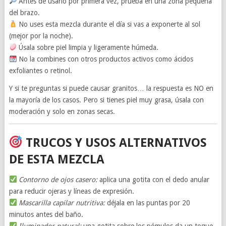
Antes de usarlo por primera vez, prueba en una zona pequeña
del brazo.
No uses esta mezcla durante el día si vas a exponerte al sol
(mejor por la noche).
Úsala sobre piel limpia y ligeramente húmeda.
No la combines con otros productos activos como ácidos
exfoliantes o retinol.
Y si te preguntas si puede causar granitos… la respuesta es NO en
la mayoría de los casos. Pero si tienes piel muy grasa, úsala con
moderación y solo en zonas secas.
TRUCOS Y USOS ALTERNATIVOS
DE ESTA MEZCLA
Contorno de ojos casero:
aplica una gotita con el dedo anular
para reducir ojeras y líneas de expresión.
Mascarilla capilar nutritiva:
déjala en las puntas por 20
minutos antes del baño.
Iluminador natural:
una gotita sobre los pómulos da un toque