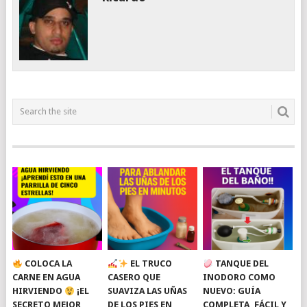
COLOCA LA
EL TRUCO
TANQUE DEL
CARNE EN AGUA
CASERO QUE
INODORO COMO
HIRVIENDO
¡EL
SUAVIZA LAS UÑAS
NUEVO: GUÍA
SECRETO MEJOR
DE LOS PIES EN
COMPLETA, FÁCIL Y