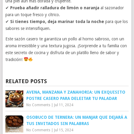
una piel aún más dorada y crujiente.
✔
Prueba añadir ralladura de limón o naranja
al sazonador
para un toque fresco y cítrico.
✔
Si tienes tiempo, deja marinar toda la noche
para que los
sabores se intensifiquen.
Este sazón casero te garantiza un pollo al horno sabroso, con un
aroma irresistible y una textura jugosa. ¡Sorprende a tu familia con
este secreto de cocina y disfruta de un platillo lleno de sabor y
tradición!
RELATED POSTS
AVENA, MANZANA Y ZANAHORIA: UN EXQUISITO
POSTRE CASERO PARA DELEITAR TU PALADAR
No Comments
|
Jul 11, 2024
OSOBUCO DE TERNERA: UN MANJAR QUE DEJARÁ A
TUS INVITADOS SIN PALABRAS
No Comments
|
Jul 15, 2024