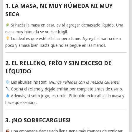
1.
LA MASA, NI MUY HÚMEDA NI MUY
SECA
Si hacés la masa en casa, evitá agregar demasiado líquido. Una
masa muy húmeda se vuelve frágil.
Lo ideal es que esté elástica pero firme. Agregá la harina de a
poco y amasá bien hasta que no se pegue en las manos.
2.
EL RELLENO, FRÍO Y SIN EXCESO DE
LÍQUIDO
Las abuelas insisten:
¡Nunca rellenes con la mezcla caliente!
Cociná el relleno y dejalo enfriar por completo antes de usarlo.
Además, si soltó jugo, escurrilo. El líquido extra afloja la masa y
hace que se abra.
3.
¡NO SOBRECARGUES!
Una empanada demasiado llena tiene más chances de explotar.