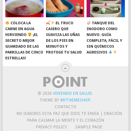
COLOCA LA
EL TRUCO
TANQUE DEL
CARNE EN AGUA
CASERO QUE
INODORO COMO
HIRVIENDO
¡EL
SUAVIZA LAS UÑAS
NUEVO: GUÍA
SECRETO MEJOR
DE LOS PIES EN
COMPLETA, FÁCIL Y
GUARDADO DE LAS
MINUTOS Y
SIN QUÍMICOS
PARRILLAS DE CINCO
PROTEGE TU SALUD
AGRESIVOS
ESTRELLAS!
© 2026
VIVIENDO EN SALUD
.
THEME BY
MYTHEMESHOP
.
CONTACTO
NO IGNORES ESTA PAZ QUE DIOS TE ENVÍA | ORACIÓN
PARA CALMAR LA MENTE Y EL CORAZÓN
PRIVACY POLICY
SAMPLE PAGE