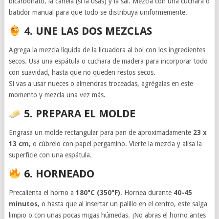
bicarbonato, la canela (si la usas) y la sal. Mezcla con una cuchara o
batidor manual para que todo se distribuya uniformemente.
4. UNE LAS DOS MEZCLAS
Agrega la mezcla líquida de la licuadora al bol con los ingredientes
secos. Usa una espátula o cuchara de madera para incorporar todo
con suavidad, hasta que no queden restos secos.
Si vas a usar nueces o almendras troceadas, agrégalas en este
momento y mezcla una vez más.
5. PREPARA EL MOLDE
Engrasa un molde rectangular para pan de aproximadamente
23 x
13 cm
, o cúbrelo con papel pergamino. Vierte la mezcla y alisa la
superficie con una espátula.
6. HORNEADO
Precalienta el horno a
180°C (350°F)
. Hornea durante
40-45
minutos
, o hasta que al insertar un palillo en el centro, este salga
limpio o con unas pocas migas húmedas. ¡No abras el horno antes