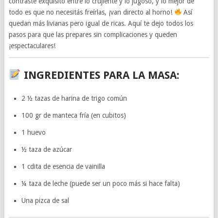
contraste exquisito entre lo crujiente y lo jugoso, y lo mejor de
todo es que no necesitás freírlas, ¡van directo al horno!
Así
quedan más livianas pero igual de ricas. Aquí te dejo todos los
pasos para que las prepares sin complicaciones y queden
¡espectaculares!
INGREDIENTES PARA LA MASA:
2 ½ tazas de harina de trigo común
100 gr de manteca fría (en cubitos)
1 huevo
½ taza de azúcar
1 cdita de esencia de vainilla
¼ taza de leche (puede ser un poco más si hace falta)
Una pizca de sal