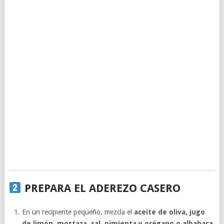
PREPARA EL ADEREZO CASERO
En un recipiente pequeño, mezcla el
aceite de oliva, jugo
de limón, mostaza, sal, pimienta y orégano o albahaca
.