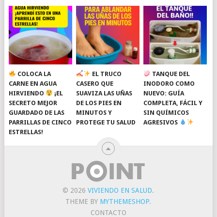
COLOCA LA
EL TRUCO
TANQUE DEL
CARNE EN AGUA
CASERO QUE
INODORO COMO
HIRVIENDO
¡EL
SUAVIZA LAS UÑAS
NUEVO: GUÍA
SECRETO MEJOR
DE LOS PIES EN
COMPLETA, FÁCIL Y
GUARDADO DE LAS
MINUTOS Y
SIN QUÍMICOS
PARRILLAS DE CINCO
PROTEGE TU SALUD
AGRESIVOS
ESTRELLAS!
© 2026
VIVIENDO EN SALUD
.
THEME BY
MYTHEMESHOP
.
CONTACTO