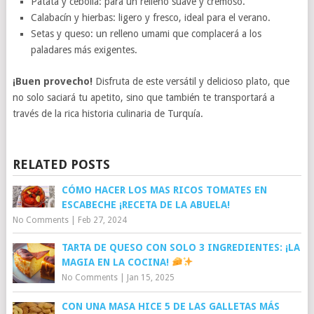
Patata y cebolla: para un relleno suave y cremoso.
Calabacín y hierbas: ligero y fresco, ideal para el verano.
Setas y queso: un relleno umami que complacerá a los
paladares más exigentes.
¡Buen provecho!
Disfruta de este versátil y delicioso plato, que
no solo saciará tu apetito, sino que también te transportará a
través de la rica historia culinaria de Turquía.
RELATED POSTS
CÓMO HACER LOS MAS RICOS TOMATES EN
ESCABECHE ¡RECETA DE LA ABUELA!
No Comments
|
Feb 27, 2024
TARTA DE QUESO CON SOLO 3 INGREDIENTES: ¡LA
MAGIA EN LA COCINA!
No Comments
|
Jan 15, 2025
CON UNA MASA HICE 5 DE LAS GALLETAS MÁS