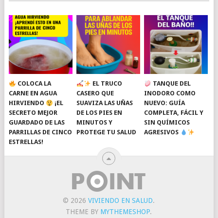
COLOCA LA
EL TRUCO
TANQUE DEL
CARNE EN AGUA
CASERO QUE
INODORO COMO
HIRVIENDO
¡EL
SUAVIZA LAS UÑAS
NUEVO: GUÍA
SECRETO MEJOR
DE LOS PIES EN
COMPLETA, FÁCIL Y
GUARDADO DE LAS
MINUTOS Y
SIN QUÍMICOS
PARRILLAS DE CINCO
PROTEGE TU SALUD
AGRESIVOS
ESTRELLAS!
© 2026
VIVIENDO EN SALUD
.
THEME BY
MYTHEMESHOP
.