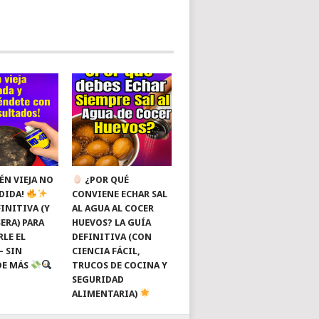
ÉN VIEJA NO
¿POR QUÉ
RDIDA!
CONVIENE ECHAR SAL
INITIVA (Y
AL AGUA AL COCER
ERA) PARA
HUEVOS? LA GUÍA
RLE EL
DEFINITIVA (CON
— SIN
CIENCIA FÁCIL,
DE MÁS
TRUCOS DE COCINA Y
SEGURIDAD
ALIMENTARIA)