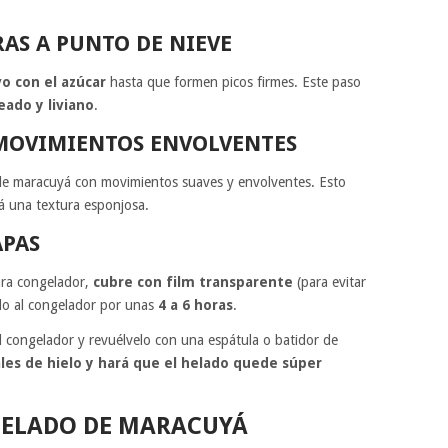
AS A PUNTO DE NIEVE
vo con el azúcar
hasta que formen picos firmes. Este paso
eado y liviano
.
MOVIMIENTOS ENVOLVENTES
a de maracuyá con movimientos suaves y envolventes. Esto
rá una textura esponjosa.
APAS
para congelador,
cubre con film transparente
(para evitar
valo al congelador por unas
4 a 6 horas
.
del congelador y revuélvelo con una espátula o batidor de
ales de hielo y hará que el helado quede súper
 HELADO DE MARACUYÁ