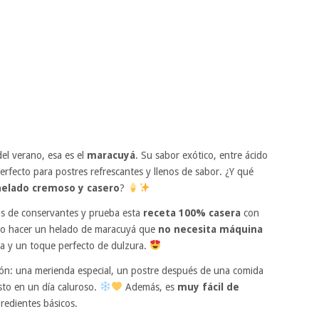
del verano, esa es el
maracuyá
. Su sabor exótico, entre ácido
perfecto para postres refrescantes y llenos de sabor. ¿Y qué
helado cremoso y casero
?
nos de conservantes y prueba esta
receta 100% casera
con
ómo hacer un helado de maracuyá que
no necesita máquina
sa y un toque perfecto de dulzura.
sión: una merienda especial, un postre después de una comida
sto en un día caluroso.
Además, es
muy fácil de
redientes básicos.