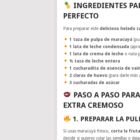
INGREDIENTES PA
PERFECTO
Para preparar este
delicioso helado c
1 taza de pulpa de maracuyá
(pue
1 lata de leche condensada
(apro
1 lata de crema de leche
o nata p
½ taza de leche entera
1 cucharadita de esencia de vain
2 claras de huevo
(para darle más 
3 cucharadas de azúcar
PASO A PASO PAR
EXTRA CREMOSO
1. PREPARAR LA PU
Si usas maracuyá fresco,
corta la frut
decidir si quieres colar las semillas o de