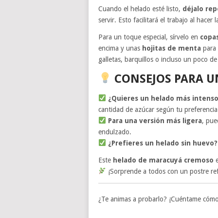
Cuando el helado esté listo,
déjalo re
servir. Esto facilitará el trabajo al hacer l
Para un toque especial, sírvelo en
copas
encima y unas
hojitas de menta
para 
galletas, barquillos o incluso un poco de
CONSEJOS PARA U
¿Quieres un helado más intens
cantidad de azúcar según tu preferencia
Para una versión más ligera
, pue
endulzado.
¿Prefieres un helado sin huevo?
Este
helado de maracuyá cremoso
e
¡Sorprende a todos con un postre ref
¿Te animas a probarlo? ¡Cuéntame cómo