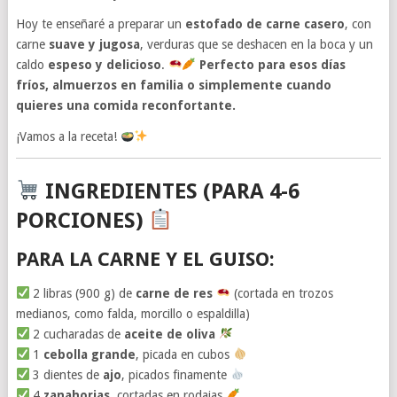
Hoy te enseñaré a preparar un
estofado de carne casero
, con
carne
suave y jugosa
, verduras que se deshacen en la boca y un
caldo
espeso y delicioso
.
Perfecto para esos días
fríos, almuerzos en familia o simplemente cuando
quieres una comida reconfortante.
¡Vamos a la receta!
INGREDIENTES (PARA 4-6
PORCIONES)
PARA LA CARNE Y EL GUISO:
2 libras (900 g) de
carne de res
(cortada en trozos
medianos, como falda, morcillo o espaldilla)
2 cucharadas de
aceite de oliva
1
cebolla grande
, picada en cubos
3 dientes de
ajo
, picados finamente
4
zanahorias
, cortadas en rodajas