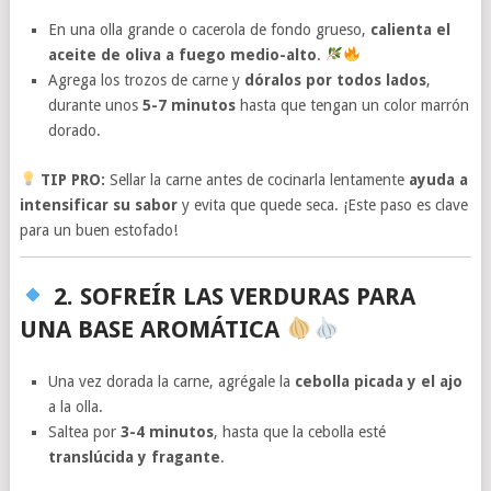
En una olla grande o cacerola de fondo grueso,
calienta el
aceite de oliva a fuego medio-alto
.
Agrega los trozos de carne y
dóralos por todos lados
,
durante unos
5-7 minutos
hasta que tengan un color marrón
dorado.
TIP PRO:
Sellar la carne antes de cocinarla lentamente
ayuda a
intensificar su sabor
y evita que quede seca. ¡Este paso es clave
para un buen estofado!
2. SOFREÍR LAS VERDURAS PARA
UNA BASE AROMÁTICA
Una vez dorada la carne, agrégale la
cebolla picada y el ajo
a la olla.
Saltea por
3-4 minutos
, hasta que la cebolla esté
translúcida y fragante
.