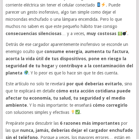
corriente eléctrica sin tener el celular conectado
. Puede
parecer un gesto inofensivo, algo tan simple como dejar el
microondas enchufado o una lámpara encendida. Pero lo que
muchos no saben es que este pequeño hábito trae consigo
consecuencias silenciosas
… y a veces,
muy costosas
.
Detrás de ese cargador aparentemente inofensivo se esconde un
enemigo oculto que
consume energía
,
aumenta tu factura
,
acorta la vida útil de tus dispositivos
,
pone en riesgo la
seguridad de tu hogar
y
contribuye a la contaminación del
planeta
. Y lo peor es que lo hace sin que te des cuenta.
Este artículo no solo te revelará
por qué deberías evitarlo
, sino
que te explicará en detalle
cómo esta acción cotidiana puede
afectar tu economía, tu salud, tu seguridad y el medio
ambiente
. Y lo más importante: te enseñará
cómo corregirlo
con soluciones simples y efectivas
.
Prepárate para descubrir las
6 razones más importantes
por
las que
nunca, jamás, deberías dejar el cargador enchufado
sin el teléfono
. Porque a veces, los mayores errores… están en