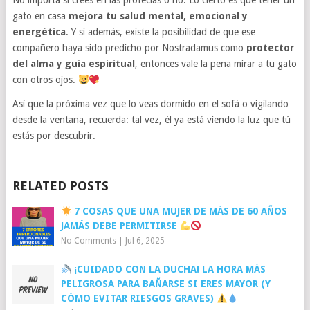
No importa si crees en las profecías o no. Lo cierto es que tener un
gato en casa
mejora tu salud mental, emocional y
energética
. Y si además, existe la posibilidad de que ese
compañero haya sido predicho por Nostradamus como
protector
del alma y guía espiritual
, entonces vale la pena mirar a tu gato
con otros ojos.
Así que la próxima vez que lo veas dormido en el sofá o vigilando
desde la ventana, recuerda: tal vez, él ya está viendo la luz que tú
estás por descubrir.
RELATED POSTS
7 COSAS QUE UNA MUJER DE MÁS DE 60 AÑOS
JAMÁS DEBE PERMITIRSE
No Comments
|
Jul 6, 2025
¡CUIDADO CON LA DUCHA! LA HORA MÁS
PELIGROSA PARA BAÑARSE SI ERES MAYOR (Y
CÓMO EVITAR RIESGOS GRAVES)