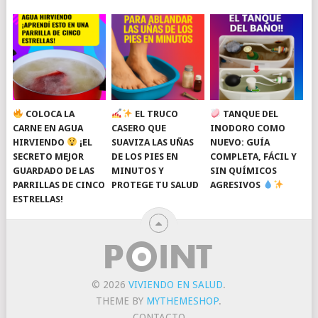
COLOCA LA
EL TRUCO
TANQUE DEL
CARNE EN AGUA
CASERO QUE
INODORO COMO
HIRVIENDO
¡EL
SUAVIZA LAS UÑAS
NUEVO: GUÍA
SECRETO MEJOR
DE LOS PIES EN
COMPLETA, FÁCIL Y
GUARDADO DE LAS
MINUTOS Y
SIN QUÍMICOS
PARRILLAS DE CINCO
PROTEGE TU SALUD
AGRESIVOS
ESTRELLAS!
© 2026
VIVIENDO EN SALUD
.
THEME BY
MYTHEMESHOP
.
CONTACTO