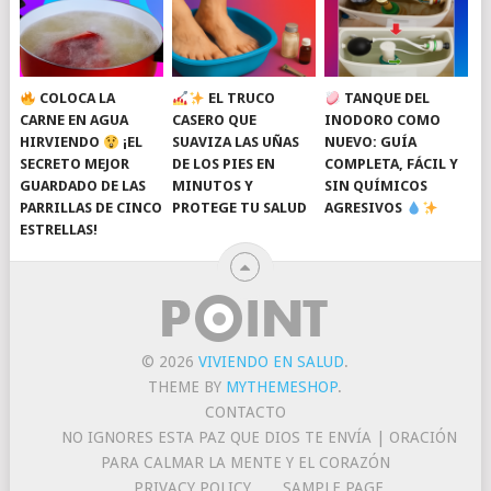
COLOCA LA
EL TRUCO
TANQUE DEL
CARNE EN AGUA
CASERO QUE
INODORO COMO
HIRVIENDO
¡EL
SUAVIZA LAS UÑAS
NUEVO: GUÍA
SECRETO MEJOR
DE LOS PIES EN
COMPLETA, FÁCIL Y
GUARDADO DE LAS
MINUTOS Y
SIN QUÍMICOS
PARRILLAS DE CINCO
PROTEGE TU SALUD
AGRESIVOS
ESTRELLAS!
© 2026
VIVIENDO EN SALUD
.
THEME BY
MYTHEMESHOP
.
CONTACTO
NO IGNORES ESTA PAZ QUE DIOS TE ENVÍA | ORACIÓN
PARA CALMAR LA MENTE Y EL CORAZÓN
PRIVACY POLICY
SAMPLE PAGE