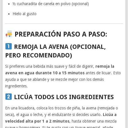
½ cucharadita de canela en polvo (opcional)
Hielo al gusto
PREPARACIÓN PASO A PASO:
REMOJA LA AVENA (OPCIONAL,
PERO RECOMENDADO)
Si prefieres una bebida más suave y fácil de digerir,
remoja la
avena en agua durante 10 a 15 minutos
antes de licuar. Esto
ayuda a que se ablande y se mezcle mejor con los demás
ingredientes.
LICÚA TODOS LOS INGREDIENTES
En una licuadora, coloca los trozos de piña, la avena (remojada o
seca), el agua o leche, y el endulzante si decides usarlo.
Licúa a
velocidad alta por 1 a 2 minutos
, hasta obtener una mezcla
suave y homogénea. Si te gusta con un toque especial, añade