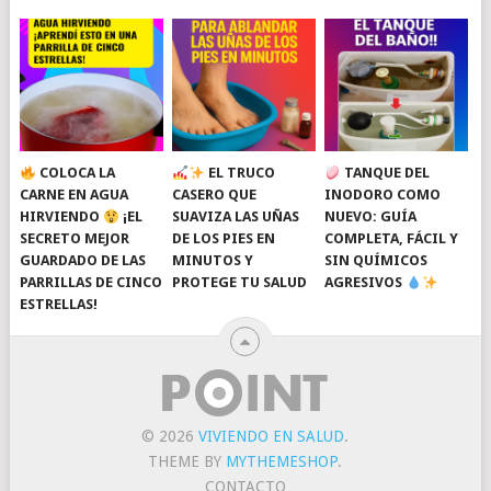
COLOCA LA
EL TRUCO
TANQUE DEL
CARNE EN AGUA
CASERO QUE
INODORO COMO
HIRVIENDO
¡EL
SUAVIZA LAS UÑAS
NUEVO: GUÍA
SECRETO MEJOR
DE LOS PIES EN
COMPLETA, FÁCIL Y
GUARDADO DE LAS
MINUTOS Y
SIN QUÍMICOS
PARRILLAS DE CINCO
PROTEGE TU SALUD
AGRESIVOS
ESTRELLAS!
© 2026
VIVIENDO EN SALUD
.
THEME BY
MYTHEMESHOP
.
CONTACTO