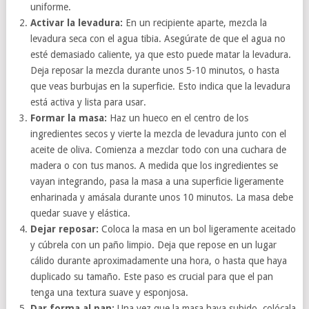
uniforme.
Activar la levadura:
En un recipiente aparte, mezcla la
levadura seca con el agua tibia. Asegúrate de que el agua no
esté demasiado caliente, ya que esto puede matar la levadura.
Deja reposar la mezcla durante unos 5-10 minutos, o hasta
que veas burbujas en la superficie. Esto indica que la levadura
está activa y lista para usar.
Formar la masa:
Haz un hueco en el centro de los
ingredientes secos y vierte la mezcla de levadura junto con el
aceite de oliva. Comienza a mezclar todo con una cuchara de
madera o con tus manos. A medida que los ingredientes se
vayan integrando, pasa la masa a una superficie ligeramente
enharinada y amásala durante unos 10 minutos. La masa debe
quedar suave y elástica.
Dejar reposar:
Coloca la masa en un bol ligeramente aceitado
y cúbrela con un paño limpio. Deja que repose en un lugar
cálido durante aproximadamente una hora, o hasta que haya
duplicado su tamaño. Este paso es crucial para que el pan
tenga una textura suave y esponjosa.
Dar forma al pan:
Una vez que la masa haya subido, colócala