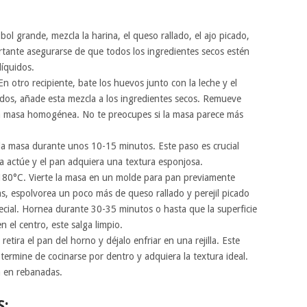
bol grande, mezcla la harina, el queso rallado, el ajo picado,
ortante asegurarse de que todos los ingredientes secos estén
líquidos.
 En otro recipiente, bate los huevos junto con la leche y el
ados, añade esta mezcla a los ingredientes secos. Remueve
a masa homogénea. No te preocupes si la masa parece más
 la masa durante unos 10-15 minutos. Este paso es crucial
ca actúe y el pan adquiera una textura esponjosa.
 180°C. Vierte la masa en un molde para pan previamente
s, espolvorea un poco más de queso rallado y perejil picado
cial. Hornea durante 30-35 minutos o hasta que la superficie
en el centro, este salga limpio.
 retira el pan del horno y déjalo enfriar en una rejilla. Este
termine de cocinarse por dentro y adquiera la textura ideal.
a en rebanadas.
S: