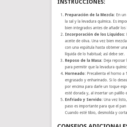
INSTRUCCIONES:
Preparación de la Mezcla
: En un 
la sal y la levadura química. Es imp
bien integrados antes de añadir los 
Incorporación de los Líquidos
:
aceite de oliva. Una vez bien mezcl
con una espátula hasta obtener un
líquida de lo habitual; así debe ser.
Reposo de la Masa
: Deja reposar
para permitir que la levadura quími
Horneado
: Precalienta el horno a
engrasado y enharinado. Si lo desea
por encima para darle un toque espe
esté dorada y, al insertar un palillo 
Enfriado y Servido
: Una vez listo,
paso es importante para que el pan 
Cuando esté tibio, desmolda y cort
CONSEJOS ADICIONALE