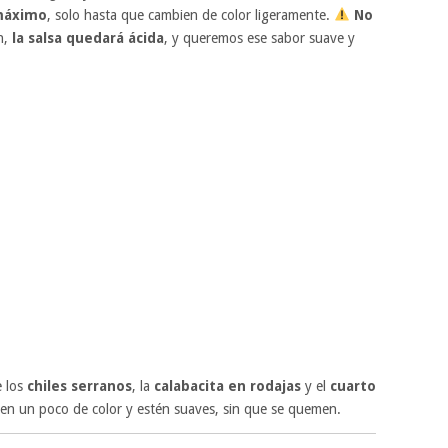
 máximo
, solo hasta que cambien de color ligeramente.
No
n,
la salsa quedará ácida
, y queremos ese sabor suave y
e los
chiles serranos
, la
calabacita en rodajas
y el
cuarto
en un poco de color y estén suaves, sin que se quemen.