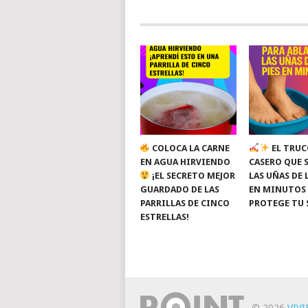
COLOCA LA CARNE
EL TRUC
EN AGUA HIRVIENDO
CASERO QUE 
¡EL SECRETO MEJOR
LAS UÑAS DE 
GUARDADO DE LAS
EN MINUTOS
PARRILLAS DE CINCO
PROTEGE TU 
ESTRELLAS!
© 2026
VIV