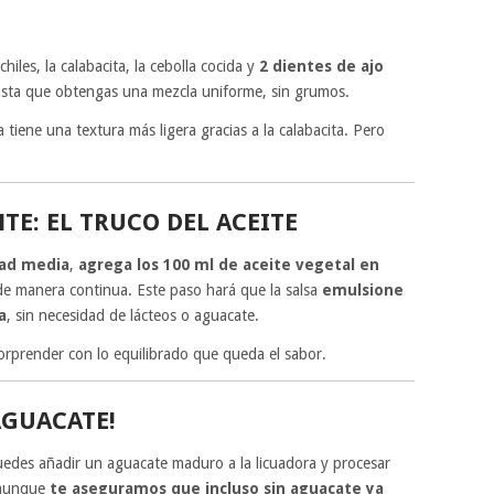
chiles, la calabacita, la cebolla cocida y
2 dientes de ajo
sta que obtengas una mezcla uniforme, sin grumos.
 tiene una textura más ligera gracias a la calabacita. Pero
TE: EL TRUCO DEL ACEITE
dad media
,
agrega los 100 ml de aceite vegetal en
 de manera continua. Este paso hará que la salsa
emulsione
a
, sin necesidad de lácteos o aguacate.
sorprender con lo equilibrado que queda el sabor.
AGUACATE!
puedes añadir un aguacate maduro a la licuadora y procesar
 aunque
te aseguramos que incluso sin aguacate ya