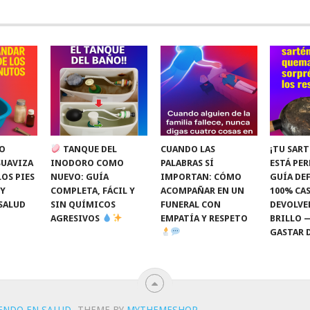
O
TANQUE DEL
CUANDO LAS
¡TU SART
SUAVIZA
INODORO COMO
PALABRAS SÍ
ESTÁ PE
LOS PIES
NUEVO: GUÍA
IMPORTAN: CÓMO
GUÍA DEF
 Y
COMPLETA, FÁCIL Y
ACOMPAÑAR EN UN
100% CAS
SALUD
SIN QUÍMICOS
FUNERAL CON
DEVOLVE
AGRESIVOS
EMPATÍA Y RESPETO
BRILLO 
GASTAR 
IENDO EN SALUD
.
THEME BY
MYTHEMESHOP
.