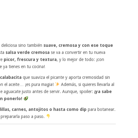
 deliciosa sino también
suave, cremosa y con ese toque
sta
salsa verde cremosa
se va a convertir en tu nueva
tre
picor, frescura y textura
, y lo mejor de todo: ¡con
 ya tienes en tu cocina!
calabacita
que suaviza el picante y aporta cremosidad sin
con el aceite… ¡es pura magia!
Además, si quieres llevarla al
e aguacate justo antes de servir. Aunque, spoiler:
¡ya sabe
in ponerlo!
illas, carnes, antojitos o hasta como dip
para botanear.
 prepararla paso a paso.