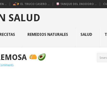
N ...
EL TRUCO CASERO ...
TANQUE DEL INODORO ...
CU
N SALUD
RECETAS
REMEDIOS NATURALES
SALUD
CREMOSA
Comments