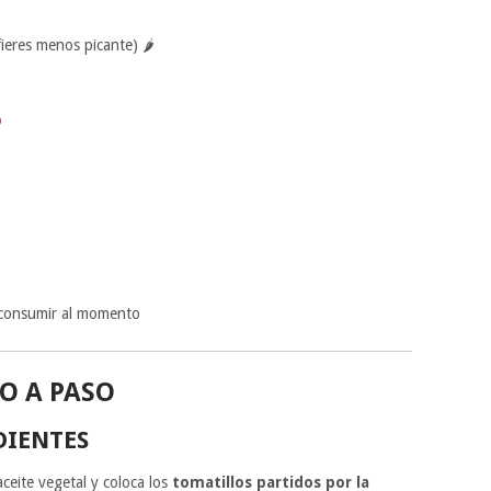
fieres menos picante) 🌶
 consumir al momento
O A PASO
DIENTES
aceite vegetal y coloca los
tomatillos partidos por la