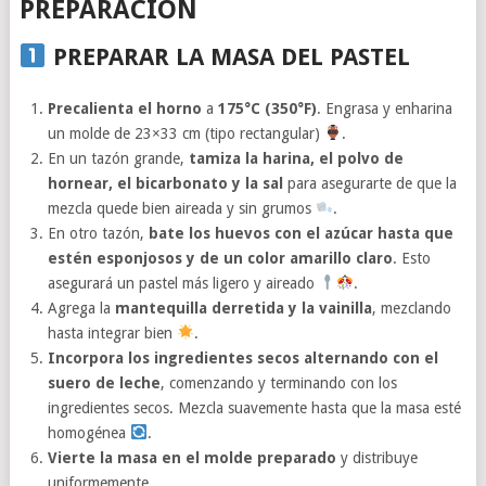
PREPARACIÓN
PREPARAR LA MASA DEL PASTEL
Precalienta el horno
a
175°C (350°F)
. Engrasa y enharina
un molde de 23×33 cm (tipo rectangular)
.
En un tazón grande,
tamiza la harina, el polvo de
hornear, el bicarbonato y la sal
para asegurarte de que la
mezcla quede bien aireada y sin grumos
.
En otro tazón,
bate los huevos con el azúcar hasta que
estén esponjosos y de un color amarillo claro
. Esto
asegurará un pastel más ligero y aireado
.
Agrega la
mantequilla derretida y la vainilla
, mezclando
hasta integrar bien
.
Incorpora los ingredientes secos alternando con el
suero de leche
, comenzando y terminando con los
ingredientes secos. Mezcla suavemente hasta que la masa esté
homogénea
.
Vierte la masa en el molde preparado
y distribuye
uniformemente.