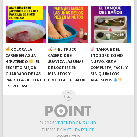
COLOCA LA
EL TRUCO
TANQUE DEL
CARNE EN AGUA
CASERO QUE
INODORO COMO
HIRVIENDO
¡EL
SUAVIZA LAS UÑAS
NUEVO: GUÍA
SECRETO MEJOR
DE LOS PIES EN
COMPLETA, FÁCIL Y
GUARDADO DE LAS
MINUTOS Y
SIN QUÍMICOS
PARRILLAS DE CINCO
PROTEGE TU SALUD
AGRESIVOS
ESTRELLAS!
© 2026
VIVIENDO EN SALUD
.
THEME BY
MYTHEMESHOP
.