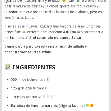
igual de cremoso, brillante y tentador
. Además, el aroma natural
de la ralladura de cítricos y la canela aporta ese toque casero y
reconfortante que nos recuerda a la cocina de la abuela, pero en
versión actualizada.
¿Tienes leche, huevos, azúcar y una freidora de aire? ¡Entonces
tienes flan!
Perfecto para consentir a tu familia o sorprender a
tus invitados. Y sí,
el caramelo no puede faltar
…
Vamos paso a paso con esta receta
fácil, detallada y
absolutamente irresistible
.
INGREDIENTES
500 ml de leche entera
125 g de azúcar blanca
3 huevos tamaño M
Ralladura de
limón o naranja
(elige tu favorita)