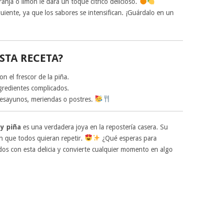
nja o limón le dará un toque cítrico delicioso.
guiente, ya que los sabores se intensifican. ¡Guárdalo en un
STA RECETA?
n el frescor de la piña.
ngredientes complicados.
desayunos, meriendas o postres.
 y piña
es una verdadera joya en la repostería casera. Su
n que todos quieran repetir.
¿Qué esperas para
dos con esta delicia y convierte cualquier momento en algo