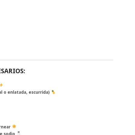
SARIOS:
al o enlatada, escurrida)
rnear
e sodio