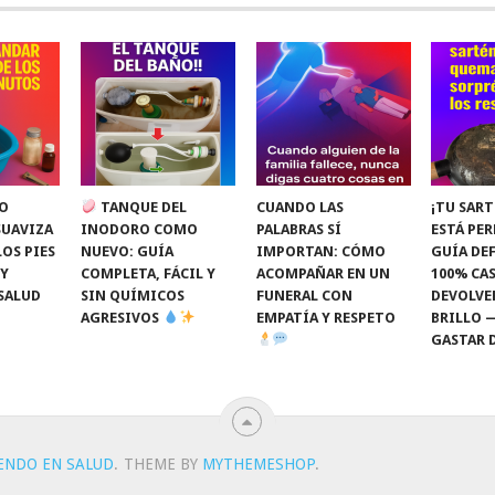
O
TANQUE DEL
CUANDO LAS
¡TU SART
SUAVIZA
INODORO COMO
PALABRAS SÍ
ESTÁ PE
LOS PIES
NUEVO: GUÍA
IMPORTAN: CÓMO
GUÍA DEF
 Y
COMPLETA, FÁCIL Y
ACOMPAÑAR EN UN
100% CAS
SALUD
SIN QUÍMICOS
FUNERAL CON
DEVOLVE
AGRESIVOS
EMPATÍA Y RESPETO
BRILLO 
GASTAR 
IENDO EN SALUD
.
THEME BY
MYTHEMESHOP
.