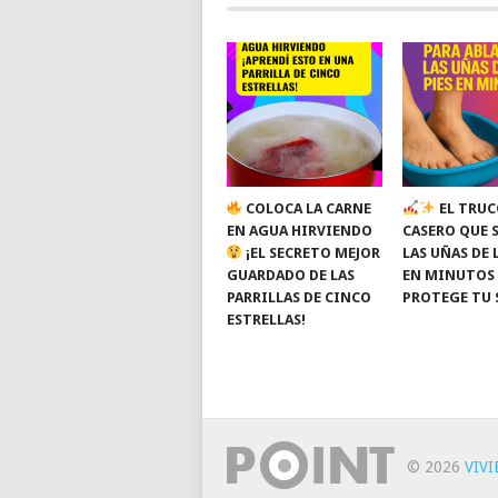
COLOCA LA CARNE
EL TRUC
EN AGUA HIRVIENDO
CASERO QUE 
¡EL SECRETO MEJOR
LAS UÑAS DE 
GUARDADO DE LAS
EN MINUTOS
PARRILLAS DE CINCO
PROTEGE TU 
ESTRELLAS!
© 2026
VIV