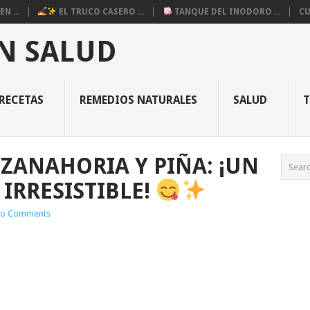
N ...
EL TRUCO CASERO ...
TANQUE DEL INODORO ...
CU
N SALUD
RECETAS
REMEDIOS NATURALES
SALUD
 ZANAHORIA Y PIÑA: ¡UN
IRRESISTIBLE!
o Comments