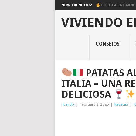
NOW TRENDING:
COLOCA LA CARNE E
VIVIENDO E
CONSEJOS
PATATAS A
ITALIA – UNA R
DELICIOSA
ricardo
|
February 2, 2025
|
Recetas
|
N