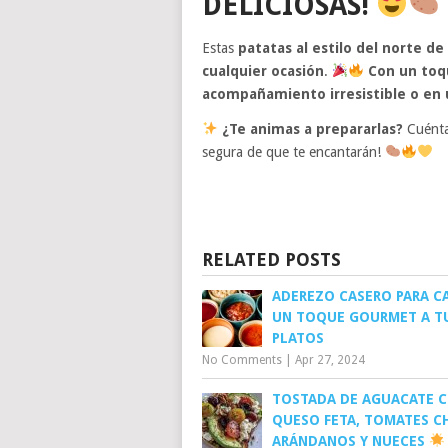
DELICIOSAS!
Estas
patatas al estilo del norte de 
cualquier ocasión
.
Con un toqu
acompañamiento irresistible o en u
¿Te animas a prepararlas?
Cuénta
segura de que te encantarán!
RELATED POSTS
ADEREZO CASERO PARA C
UN TOQUE GOURMET A T
PLATOS
No Comments
|
Apr 27, 2024
TOSTADA DE AGUACATE 
QUESO FETA, TOMATES CH
ARÁNDANOS Y NUECES