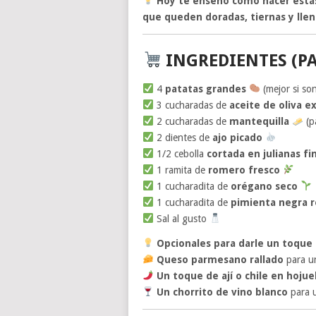
Hoy te enseño cómo hacer estas 
que queden doradas, tiernas y llen
INGREDIENTES (P
4
patatas grandes
(mejor si so
3 cucharadas de
aceite de oliva e
2 cucharadas de
mantequilla
(p
2 dientes de
ajo picado
1/2 cebolla
cortada en julianas fi
1 ramita de
romero fresco
1 cucharadita de
orégano seco
1 cucharadita de
pimienta negra r
Sal al gusto
Opcionales para darle un toque 
Queso parmesano rallado
para un
Un toque de ají o chile en hojue
Un chorrito de vino blanco
para u