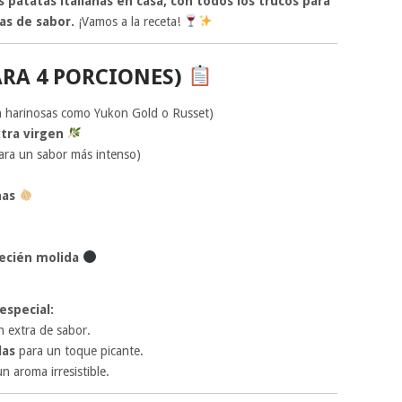
patatas italianas en casa, con todos los trucos para
as de sabor.
¡Vamos a la receta!
ARA 4 PORCIONES)
n harinosas como Yukon Gold o Russet)
xtra virgen
ara un sabor más intenso)
nas
ecién molida
especial:
 extra de sabor.
las
para un toque picante.
n aroma irresistible.