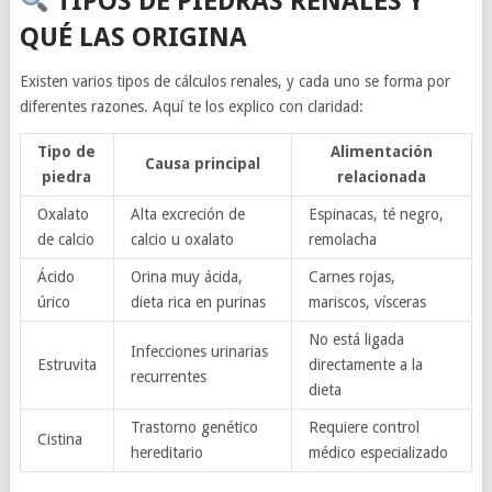
TIPOS DE PIEDRAS RENALES Y
QUÉ LAS ORIGINA
Existen varios tipos de cálculos renales, y cada uno se forma por
diferentes razones. Aquí te los explico con claridad:
Tipo de
Alimentación
Causa principal
piedra
relacionada
Oxalato
Alta excreción de
Espinacas, té negro,
de calcio
calcio u oxalato
remolacha
Ácido
Orina muy ácida,
Carnes rojas,
úrico
dieta rica en purinas
mariscos, vísceras
No está ligada
Infecciones urinarias
Estruvita
directamente a la
recurrentes
dieta
Trastorno genético
Requiere control
Cistina
hereditario
médico especializado