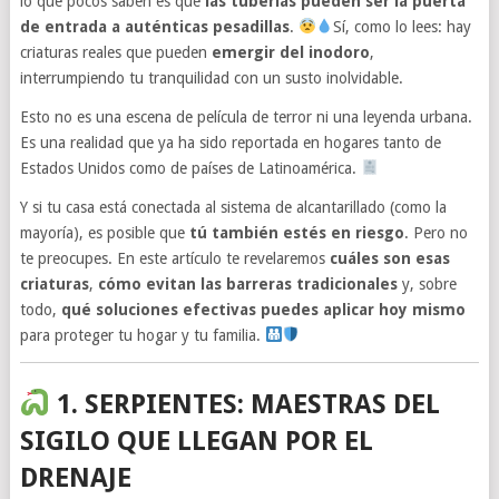
lo que pocos saben es que
las tuberías pueden ser la puerta
de entrada a auténticas pesadillas
.
Sí, como lo lees: hay
criaturas reales que pueden
emergir del inodoro
,
interrumpiendo tu tranquilidad con un susto inolvidable.
Esto no es una escena de película de terror ni una leyenda urbana.
Es una realidad que ya ha sido reportada en hogares tanto de
Estados Unidos como de países de Latinoamérica.
Y si tu casa está conectada al sistema de alcantarillado (como la
mayoría), es posible que
tú también estés en riesgo
. Pero no
te preocupes. En este artículo te revelaremos
cuáles son esas
criaturas
,
cómo evitan las barreras tradicionales
y, sobre
todo,
qué soluciones efectivas puedes aplicar hoy mismo
para proteger tu hogar y tu familia.
1. SERPIENTES: MAESTRAS DEL
SIGILO QUE LLEGAN POR EL
DRENAJE