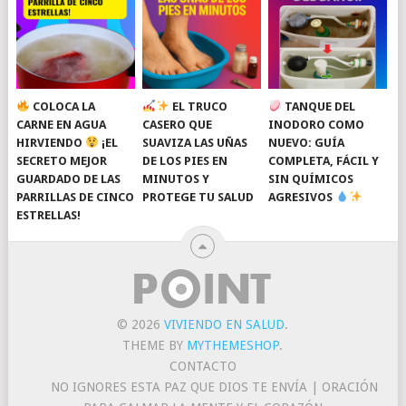
COLOCA LA
EL TRUCO
TANQUE DEL
CARNE EN AGUA
CASERO QUE
INODORO COMO
HIRVIENDO
¡EL
SUAVIZA LAS UÑAS
NUEVO: GUÍA
SECRETO MEJOR
DE LOS PIES EN
COMPLETA, FÁCIL Y
GUARDADO DE LAS
MINUTOS Y
SIN QUÍMICOS
PARRILLAS DE CINCO
PROTEGE TU SALUD
AGRESIVOS
ESTRELLAS!
© 2026
VIVIENDO EN SALUD
.
THEME BY
MYTHEMESHOP
.
CONTACTO
NO IGNORES ESTA PAZ QUE DIOS TE ENVÍA | ORACIÓN