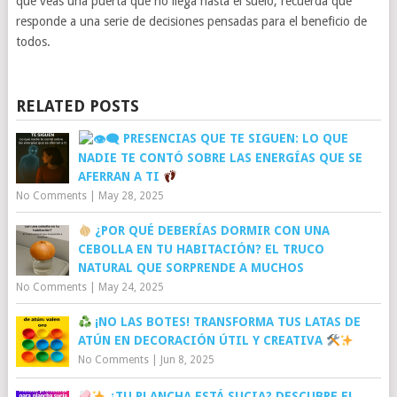
que veas una puerta que no llega hasta el suelo, recuerda que
responde a una serie de decisiones pensadas para el beneficio de
todos.
RELATED POSTS
PRESENCIAS QUE TE SIGUEN: LO QUE
NADIE TE CONTÓ SOBRE LAS ENERGÍAS QUE SE
AFERRAN A TI
No Comments
|
May 28, 2025
¿POR QUÉ DEBERÍAS DORMIR CON UNA
CEBOLLA EN TU HABITACIÓN? EL TRUCO
NATURAL QUE SORPRENDE A MUCHOS
No Comments
|
May 24, 2025
¡NO LAS BOTES! TRANSFORMA TUS LATAS DE
ATÚN EN DECORACIÓN ÚTIL Y CREATIVA
No Comments
|
Jun 8, 2025
¿TU PLANCHA ESTÁ SUCIA? DESCUBRE EL