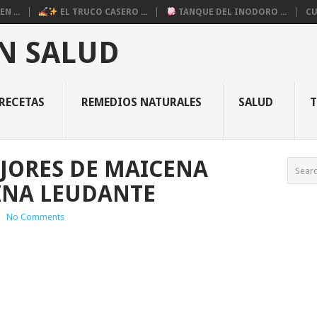
N ...
EL TRUCO CASERO ...
TANQUE DEL INODORO ...
CU
N SALUD
RECETAS
REMEDIOS NATURALES
SALUD
AJORES DE MAICENA
INA LEUDANTE
|
No Comments