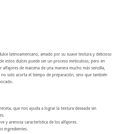
dulce latinoamericano, amado por su suave textura y delicioso
 de estos dulces puede ser un proceso meticuloso, pero en
r alfajores de maicena de una manera mucho más sencilla,
e no solo acorta el tiempo de preparación, sino que también
bocado.
 receta, que nos ayuda a lograr la textura deseada sin
es.
e y arenosa característica de los alfajores.
os ingredientes.