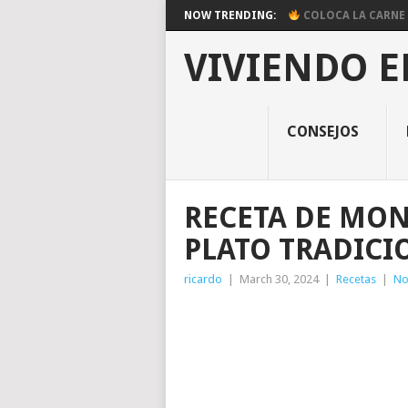
NOW TRENDING:
COLOCA LA CARNE E
VIVIENDO E
CONSEJOS
RECETA DE MO
PLATO TRADICI
ricardo
|
March 30, 2024
|
Recetas
|
No