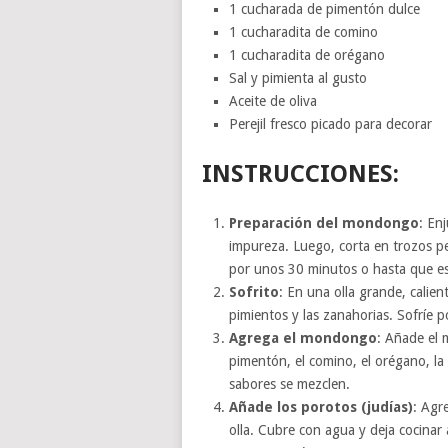
1 cucharada de pimentón dulce
1 cucharadita de comino
1 cucharadita de orégano
Sal y pimienta al gusto
Aceite de oliva
Perejil fresco picado para decorar
INSTRUCCIONES:
Preparación del mondongo
: En
impureza. Luego, corta en trozos pe
por unos 30 minutos o hasta que est
Sofrito
: En una olla grande, calient
pimientos y las zanahorias. Sofríe 
Agrega el mondongo
: Añade el m
pimentón, el comino, el orégano, la
sabores se mezclen.
Añade los porotos (judías)
: Agr
olla. Cubre con agua y deja cocina