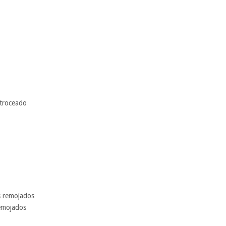
 troceado
s remojados
remojados