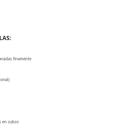
LAS:
banadas finamente
ional)
s en cubos