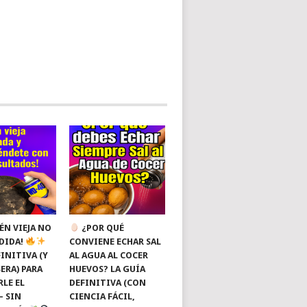
ÉN VIEJA NO
¿POR QUÉ
RDIDA!
CONVIENE ECHAR SAL
INITIVA (Y
AL AGUA AL COCER
ERA) PARA
HUEVOS? LA GUÍA
RLE EL
DEFINITIVA (CON
— SIN
CIENCIA FÁCIL,