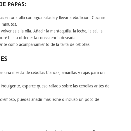
E PAPAS:
s en una olla con agua salada y llevar a ebullición. Cocinar
0 minutos.
volverlas a la olla. Añadir la mantequilla, la leche, la sal, la
uré hasta obtener la consistencia deseada.
liente como acompañamiento de la tarta de cebollas.
NES
 una mezcla de cebollas blancas, amarillas y rojas para un
indulgente, esparce queso rallado sobre las cebollas antes de
cremoso, puedes añadir más leche o incluso un poco de