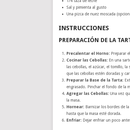
1/4 taza de leche
Sal y pimienta al gusto
Una pizca de nuez moscada (opcion
INSTRUCCIONES
PREPARACIÓN DE LA TART
Precalentar el Horno:
Preparar e
Cocinar las Cebollas:
En una sarté
las cebollas, el azúcar, el tomillo, 
que las cebollas estén doradas y c
Preparar la Base de la Tarta:
Ext
engrasado. Pinchar el fondo de la 
Agregar las Cebollas:
Una vez que
la masa.
Hornear:
Barnizar los bordes de l
hasta que la masa esté dorada.
Enfriar:
Dejar enfriar un poco antes