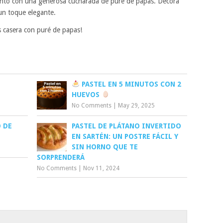
 junto con una generosa cucharada de puré de papas. Decora
 un toque elegante.
as casera con puré de papas!
PASTEL EN 5 MINUTOS CON 2
HUEVOS
No Comments
|
May 29, 2025
 DE
PASTEL DE PLÁTANO INVERTIDO
EN SARTÉN: UN POSTRE FÁCIL Y
SIN HORNO QUE TE
SORPRENDERÁ
No Comments
|
Nov 11, 2024