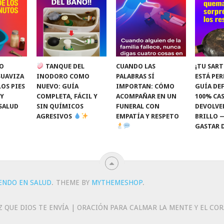
O
TANQUE DEL
CUANDO LAS
¡TU SART
SUAVIZA
INODORO COMO
PALABRAS SÍ
ESTÁ PE
LOS PIES
NUEVO: GUÍA
IMPORTAN: CÓMO
GUÍA DEF
 Y
COMPLETA, FÁCIL Y
ACOMPAÑAR EN UN
100% CAS
SALUD
SIN QUÍMICOS
FUNERAL CON
DEVOLVE
AGRESIVOS
EMPATÍA Y RESPETO
BRILLO 
GASTAR 
IENDO EN SALUD
.
THEME BY
MYTHEMESHOP
.
Z QUE DIOS TE ENVÍA | ORACIÓN PARA CALMAR LA MENTE Y EL CO