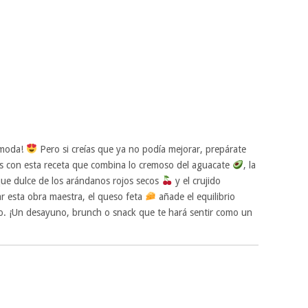
 moda!
Pero si creías que ya no podía mejorar, prepárate
as con esta receta que combina lo cremoso del aguacate
, la
oque dulce de los arándanos rojos secos
y el crujido
ar esta obra maestra, el queso feta
añade el equilibrio
do. ¡Un desayuno, brunch o snack que te hará sentir como un