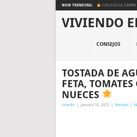
NOW TRENDING:
COLOCA LA CARNE E
VIVIENDO E
CONSEJOS
TOSTADA DE A
FETA, TOMATES
NUECES
ricardo
|
January 18, 2025
|
Recetas
|
N