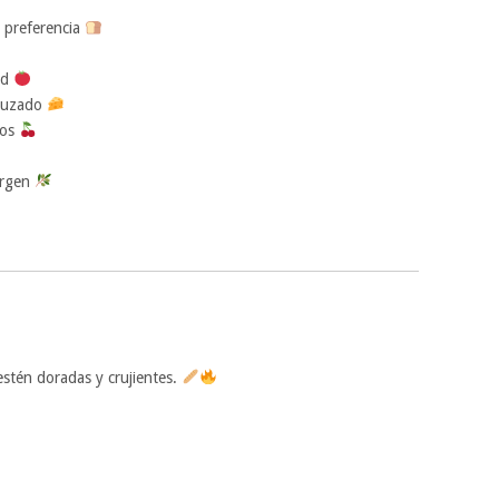
u preferencia
ad
enuzado
cos
virgen
stén doradas y crujientes.