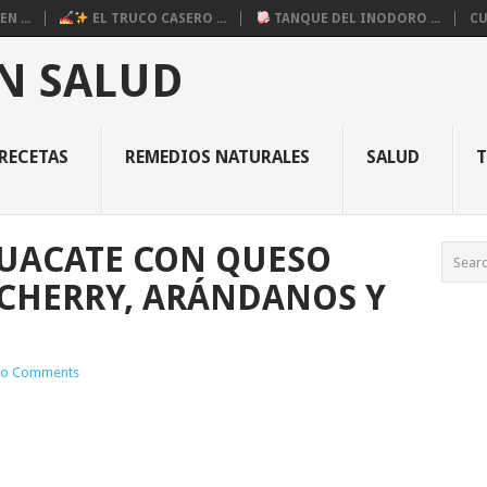
N ...
EL TRUCO CASERO ...
TANQUE DEL INODORO ...
CU
N SALUD
RECETAS
REMEDIOS NATURALES
SALUD
GUACATE CON QUESO
 CHERRY, ARÁNDANOS Y
o Comments