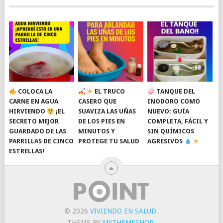
COLOCA LA
EL TRUCO
TANQUE DEL
CARNE EN AGUA
CASERO QUE
INODORO COMO
HIRVIENDO
¡EL
SUAVIZA LAS UÑAS
NUEVO: GUÍA
SECRETO MEJOR
DE LOS PIES EN
COMPLETA, FÁCIL Y
GUARDADO DE LAS
MINUTOS Y
SIN QUÍMICOS
PARRILLAS DE CINCO
PROTEGE TU SALUD
AGRESIVOS
ESTRELLAS!
© 2026
VIVIENDO EN SALUD
.
THEME BY
MYTHEMESHOP
.