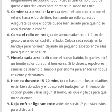
asegurándote de cubrirlo todo. Puedes usar un solo tipo de
queso o mezclar varios para obtener un sabor más rico.
Comienza a enrollar la masa
desde el lado cubierto con el
relleno hacia el borde libre, formando un rollo apretado.
Asegúrate de que el borde quede bien sellado para que no se
abra durante la cocción.
Corta el rollo en rodajas
de aproximadamente 1-2 cm de
grosor, usando un cuchillo afilado. Coloca cada rodaja en la
bandeja para hornear, dejando un pequeño espacio entre ellas
para que no se peguen.
Pincela cada arrolladito
con el huevo batido, lo que les dará
un bonito color dorado al hornearse. Si lo deseas, espolvorea
semillas de sésamo o amapola por encima para añadir un toque
crujiente y decorativo.
Hornea durante 15-20 minutos
o hasta que los arrolladitos
estén bien dorados y el queso esté burbujeante. El tiempo de
cocción puede variar según el horno, así que vigílalos para que
no se quemen.
Deja enfriar ligeramente
antes de servir. ¡Y ya están listos
para disfrutar!