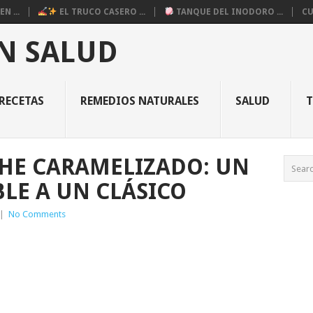
N ...
EL TRUCO CASERO ...
TANQUE DEL INODORO ...
CU
N SALUD
RECETAS
REMEDIOS NATURALES
SALUD
HE CARAMELIZADO: UN
BLE A UN CLÁSICO
|
No Comments