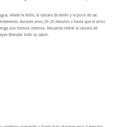
ua, añade la leche, la cáscara de limón y la pizca de sal.
entemente, durante unos 20-25 minutos o hasta que el arroz
enga una textura cremosa. Recuerda retirar la cáscara de
ayan liberado todo su sabor.
la, y continúa cocinando a fuego bajo durante unos 5 minutos