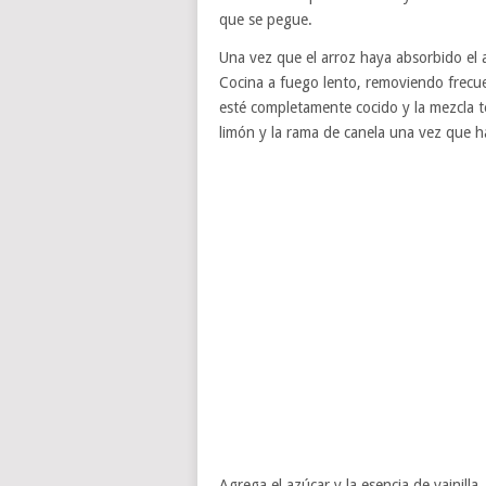
que se pegue.
Una vez que el arroz haya absorbido el ag
Cocina a fuego lento, removiendo frecu
esté completamente cocido y la mezcla t
limón y la rama de canela una vez que h
Agrega el azúcar y la esencia de vainil