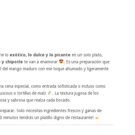
ne lo
exótico, lo dulce y lo picante
en un solo plato,
 y chipotle
te van a enamorar
. Es una preparación que
pical del mango maduro con ese toque ahumado y ligeramente
na cena especial, como entrada sofisticada o incluso como
uscous o tortillas de maíz
. La textura jugosa de los
osa y sabrosa que realza cada bocado.
preparar. Solo necesitas ingredientes frescos y ganas de
30 minutos tendrás un platillo digno de restaurante!