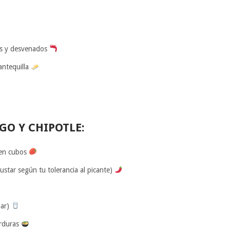
os y desvenados
antequilla
GO Y CHIPOTLE:
 en cubos
ustar según tu tolerancia al picante)
nar)
erduras