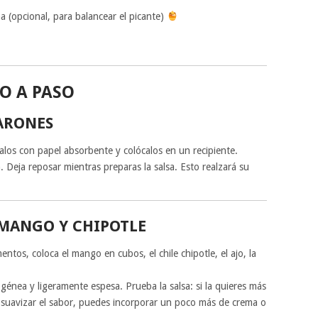
 (opcional, para balancear el picante)
O A PASO
ARONES
alos con papel absorbente y colócalos en un recipiente.
. Deja reposar mientras preparas la salsa. Esto realzará su
 MANGO Y CHIPOTLE
ntos, coloca el mango en cubos, el chile chipotle, el ajo, la
nea y ligeramente espesa. Prueba la salsa: si la quieres más
s suavizar el sabor, puedes incorporar un poco más de crema o