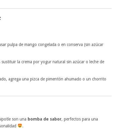
F
usar pulpa de mango congelada o en conserva (sin azúcar
sustituir la crema por yogur natural sin azúcar o leche de
umado, agrega una pizca de pimentón ahumado o un chorrito
hipotle son una
bomba de sabor
, perfectos para una
rsonalidad
.