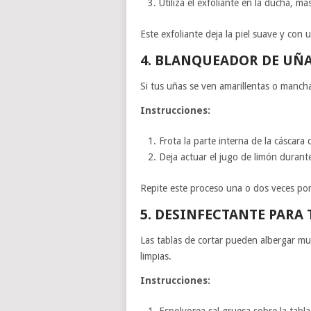
Utiliza el exfoliante en la ducha, 
Este exfoliante deja la piel suave y con 
4. BLANQUEADOR DE UÑ
Si tus uñas se ven amarillentas o manch
Instrucciones:
Frota la parte interna de la cáscar
Deja actuar el jugo de limón durant
Repite este proceso una o dos veces po
5. DESINFECTANTE PARA
Las tablas de cortar pueden albergar mu
limpias.
Instrucciones:
Espolvorea sal gruesa sobre la tabla