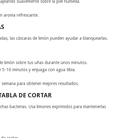
masajeando suavemente sobre la piel húmeda.
un aroma refrescante.
AS
adas, las cáscaras de limón pueden ayudar a blanquearlas.
a de limón sobre tus uñas durante unos minutos.
e 5-10 minutos y enjuaga con agua tibia.
r semana para obtener mejores resultados.
 TABLA DE CORTAR
chas bacterias. Usa limones exprimidos para mantenerlas
 de cortar.