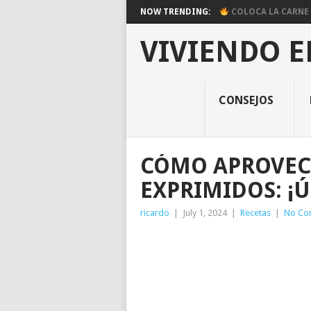
NOW TRENDING:
COLOCA LA CARNE E
VIVIENDO E
CONSEJOS
CÓMO APROVEC
EXPRIMIDOS: ¡
ricardo
|
July 1, 2024
|
Recetas
|
No Co