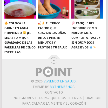
COLOCA LA
EL TRUCO
TANQUE DEL
CARNE EN AGUA
CASERO QUE
INODORO COMO
HIRVIENDO
¡EL
SUAVIZA LAS UÑAS
NUEVO: GUÍA
SECRETO MEJOR
DE LOS PIES EN
COMPLETA, FÁCIL Y
GUARDADO DE LAS
MINUTOS Y
SIN QUÍMICOS
PARRILLAS DE CINCO
PROTEGE TU SALUD
AGRESIVOS
ESTRELLAS!
© 2026
VIVIENDO EN SALUD
.
THEME BY
MYTHEMESHOP
.
CONTACTO
NO IGNORES ESTA PAZ QUE DIOS TE ENVÍA | ORACIÓN
PARA CALMAR LA MENTE Y EL CORAZÓN