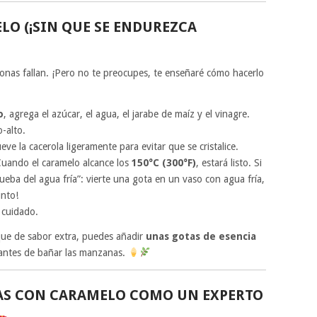
LO (¡SIN QUE SE ENDUREZCA
onas fallan. ¡Pero no te preocupes, te enseñaré cómo hacerlo
o
, agrega el azúcar, el agua, el jarabe de maíz y el vinagre.
-alto.
eve la cacerola ligeramente para evitar que se cristalice.
Cuando el caramelo alcance los
150°C (300°F)
, estará listo. Si
eba del agua fría”: vierte una gota en un vaso con agua fría,
unto!
 cuidado.
oque de sabor extra, puedes añadir
unas gotas de esencia
 antes de bañar las manzanas.
AS CON CARAMELO COMO UN EXPERTO