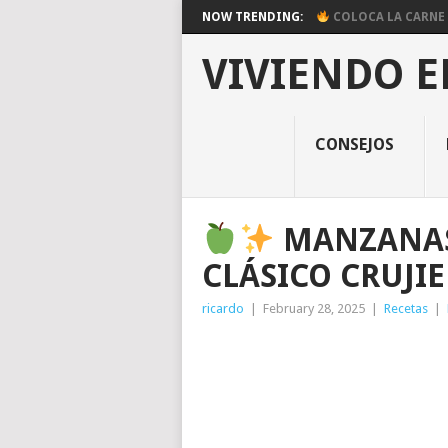
NOW TRENDING:
COLOCA LA CARNE E
VIVIENDO E
CONSEJOS
MANZANAS
CLÁSICO CRUJI
ricardo
|
February 28, 2025
|
Recetas
|