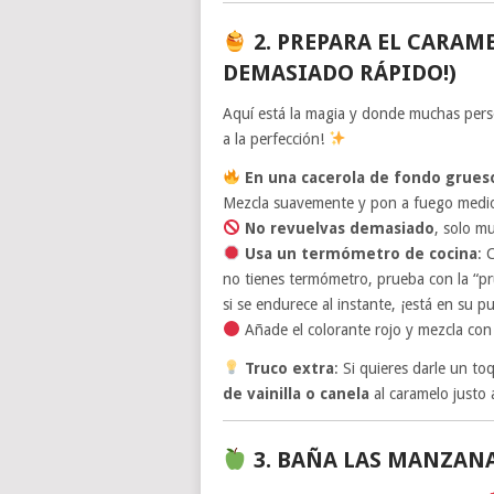
2.
PREPARA EL CARAME
DEMASIADO RÁPIDO!)
Aquí está la magia y donde muchas pers
a la perfección!
En una cacerola de fondo grues
Mezcla suavemente y pon a fuego medio
No revuelvas demasiado
, solo mu
Usa un termómetro de cocina
: 
no tienes termómetro, prueba con la “pru
si se endurece al instante, ¡está en su p
Añade el colorante rojo y mezcla con
Truco extra
: Si quieres darle un t
de vainilla o canela
al caramelo justo
3.
BAÑA LAS MANZAN