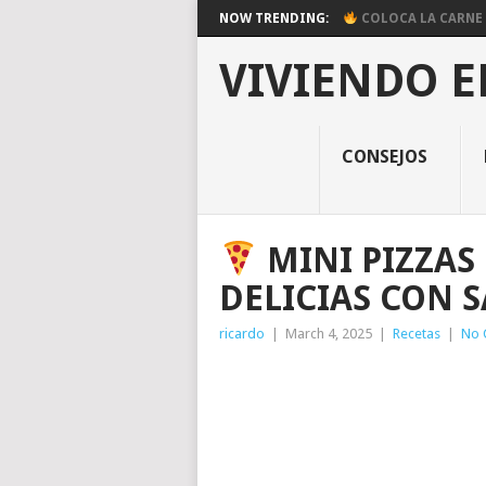
NOW TRENDING:
COLOCA LA CARNE E
VIVIENDO E
CONSEJOS
MINI PIZZAS
DELICIAS CON 
ricardo
|
March 4, 2025
|
Recetas
|
No 