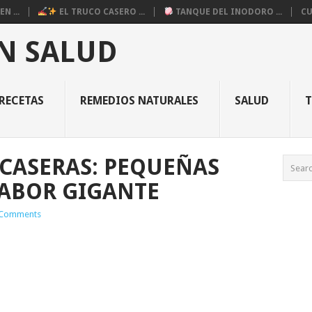
N ...
EL TRUCO CASERO ...
TANQUE DEL INODORO ...
CU
N SALUD
RECETAS
REMEDIOS NATURALES
SALUD
 CASERAS: PEQUEÑAS
SABOR GIGANTE
Comments