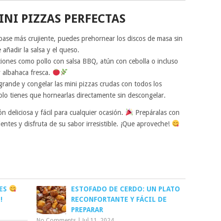
NI PIZZAS PERFECTAS
a base más crujiente, puedes prehornear los discos de masa sin
añadir la salsa y el queso.
iones como pollo con salsa BBQ, atún con cebolla o incluso
 albahaca fresca.
grande y congelar las mini pizzas crudas con todos los
olo tienes que hornearlas directamente sin descongelar.
n deliciosa y fácil para cualquier ocasión.
Prepáralas con
dientes y disfruta de su sabor irresistible. ¡Que aproveche!
SES
ESTOFADO DE CERDO: UN PLATO
!
RECONFORTANTE Y FÁCIL DE
PREPARAR
No Comments
|
Jul 11, 2024