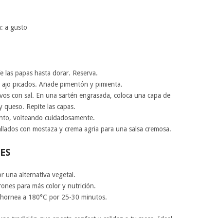
a
: a gusto
íe las papas hasta dorar. Reserva.
 y ajo picados. Añade pimentón y pimienta.
evos con sal. En una sartén engrasada, coloca una capa de
y queso. Repite las capas.
ento, volteando cuidadosamente.
allados con mostaza y crema agria para una salsa cremosa.
ES
or una alternativa vegetal.
ones para más color y nutrición.
, hornea a 180°C por 25-30 minutos.