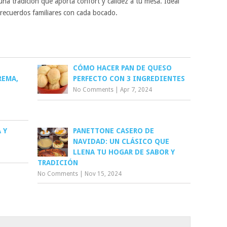
una tradición que aporta confort y calidez a tu mesa. Ideal
 recuerdos familiares con cada bocado.
CÓMO HACER PAN DE QUESO
REMA,
PERFECTO CON 3 INGREDIENTES
No Comments
|
Apr 7, 2024
 Y
PANETTONE CASERO DE
NAVIDAD: UN CLÁSICO QUE
LLENA TU HOGAR DE SABOR Y
TRADICIÓN
No Comments
|
Nov 15, 2024