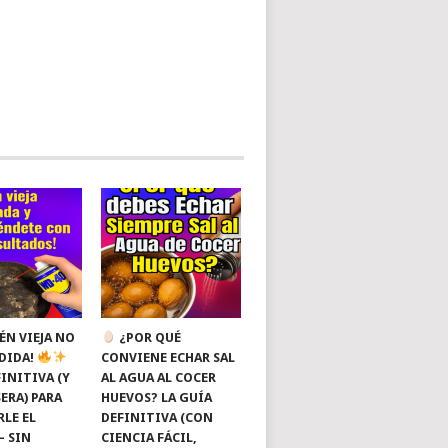
ÉN VIEJA NO
¿POR QUÉ
RDIDA!
CONVIENE ECHAR SAL
INITIVA (Y
AL AGUA AL COCER
ERA) PARA
HUEVOS? LA GUÍA
RLE EL
DEFINITIVA (CON
— SIN
CIENCIA FÁCIL,