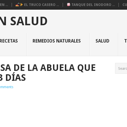
N ...
EL TRUCO CASERO ...
TANQUE DEL INODORO ...
CU
N SALUD
RECETAS
REMEDIOS NATURALES
SALUD
OSA DE LA ABUELA QUE
3 DÍAS
omments