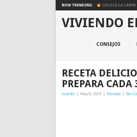
NOW TRENDING:
COLOCA LA CARNE E
VIVIENDO E
CONSEJOS
RECETA DELICI
PREPARA CADA 
ricardo
|
May 8, 2024
|
Recetas
|
No C