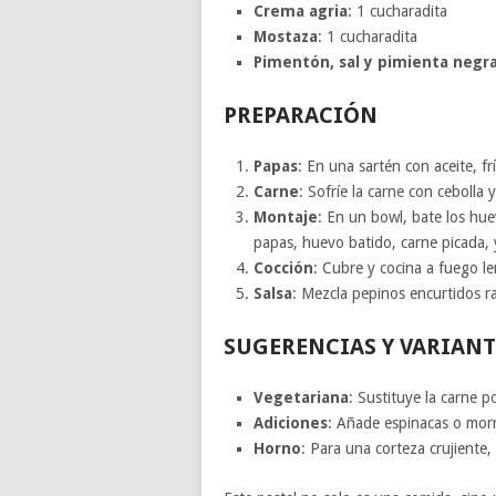
Crema agria
: 1 cucharadita
Mostaza
: 1 cucharadita
Pimentón, sal y pimienta negr
PREPARACIÓN
Papas
: En una sartén con aceite, fr
Carne
: Sofríe la carne con cebolla
Montaje
: En un bowl, bate los hu
papas, huevo batido, carne picada, 
Cocción
: Cubre y cocina a fuego l
Salsa
: Mezcla pepinos encurtidos r
SUGERENCIAS Y VARIANT
Vegetariana
: Sustituye la carne p
Adiciones
: Añade espinacas o morr
Horno
: Para una corteza crujiente