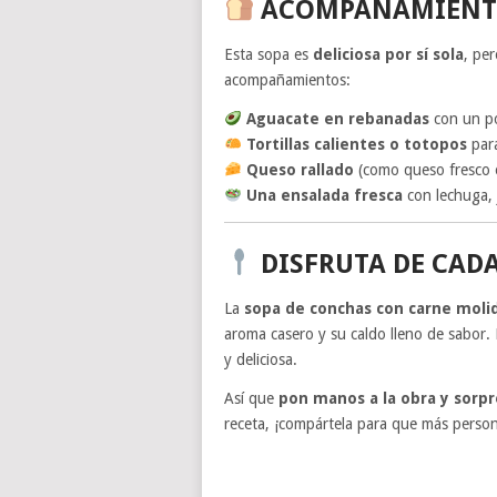
ACOMPAÑAMIENTO
Esta sopa es
deliciosa por sí sola
, pe
acompañamientos:
Aguacate en rebanadas
con un po
Tortillas calientes o totopos
par
Queso rallado
(como queso fresco o
Una ensalada fresca
con lechuga, 
DISFRUTA DE CAD
La
sopa de conchas con carne moli
aroma casero y su caldo lleno de sabor.
y deliciosa.
Así que
pon manos a la obra y sorpr
receta, ¡compártela para que más person