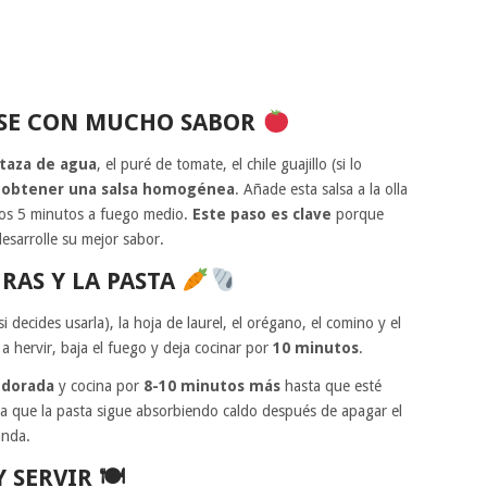
ASE CON MUCHO SABOR
 taza de agua
, el puré de tomate, el chile guajillo (si lo
a obtener una salsa homogénea
. Añade esta salsa a la olla
unos 5 minutos a fuego medio.
Este paso es clave
porque
esarrolle su mejor sabor.
RAS Y LA PASTA
si decides usarla), la hoja de laurel, el orégano, el comino y el
a hervir, baja el fuego y deja cocinar por
10 minutos
.
 dorada
y cocina por
8-10 minutos más
hasta que esté
a que la pasta sigue absorbiendo caldo después de apagar el
anda.
Y SERVIR
🍽