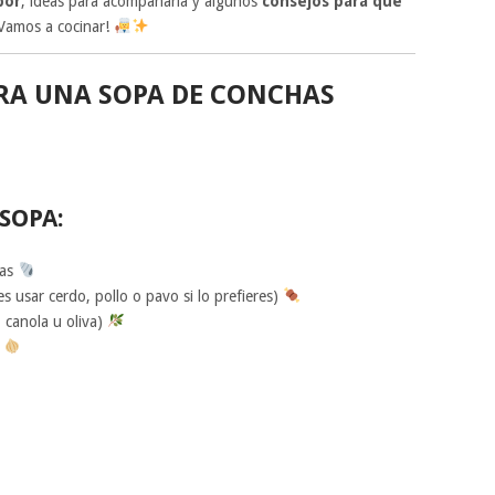
bor
, ideas para acompañarla y algunos
consejos para que
¡Vamos a cocinar!
RA UNA SOPA DE CONCHAS
SOPA:
has
 usar cerdo, pollo o pavo si lo prefieres)
 canola u oliva)
e