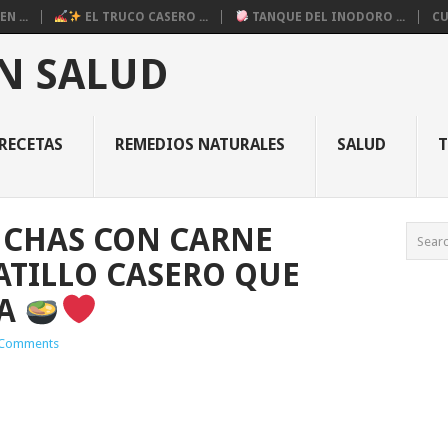
N ...
EL TRUCO CASERO ...
TANQUE DEL INODORO ...
CU
N SALUD
RECETAS
REMEDIOS NATURALES
SALUD
NCHAS CON CARNE
ATILLO CASERO QUE
MA
Comments