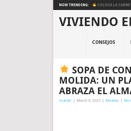
NOW TRENDING:
COLOCA LA CARNE E
VIVIENDO E
CONSEJOS
SOPA DE CO
MOLIDA: UN PL
ABRAZA EL AL
ricardo
|
March 8, 2025
|
Recetas
|
No 