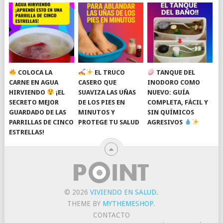
COLOCA LA
EL TRUCO
TANQUE DEL
CARNE EN AGUA
CASERO QUE
INODORO COMO
HIRVIENDO
¡EL
SUAVIZA LAS UÑAS
NUEVO: GUÍA
SECRETO MEJOR
DE LOS PIES EN
COMPLETA, FÁCIL Y
GUARDADO DE LAS
MINUTOS Y
SIN QUÍMICOS
PARRILLAS DE CINCO
PROTEGE TU SALUD
AGRESIVOS
ESTRELLAS!
© 2026
VIVIENDO EN SALUD
.
THEME BY
MYTHEMESHOP
.
CONTACTO